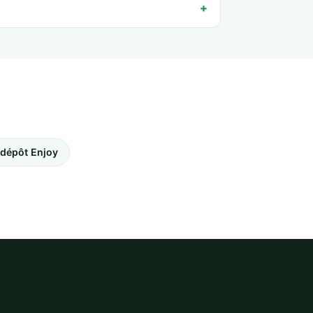
dépôt Enjoy