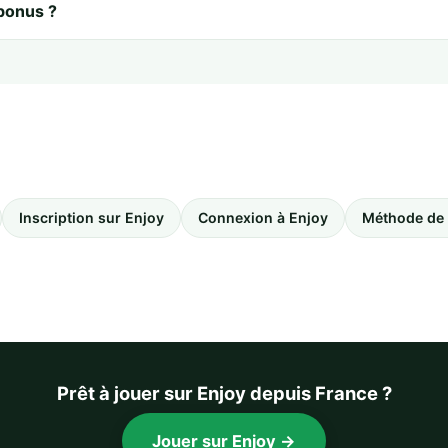
 bonus ?
Inscription sur Enjoy
Connexion à Enjoy
Méthode de 
Prêt à jouer sur Enjoy depuis France ?
Jouer sur Enjoy →