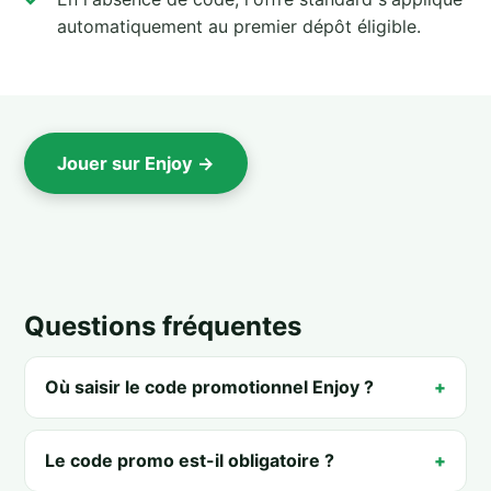
automatiquement au premier dépôt éligible.
Jouer sur Enjoy →
Questions fréquentes
Où saisir le code promotionnel Enjoy ?
Le code promo est-il obligatoire ?