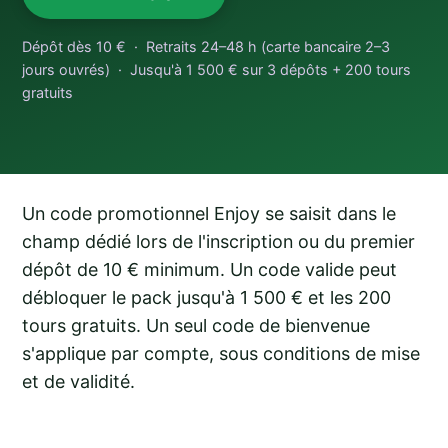
Dépôt dès 10 € · Retraits 24–48 h (carte bancaire 2–3
jours ouvrés) · Jusqu'à 1 500 € sur 3 dépôts + 200 tours
gratuits
Un code promotionnel Enjoy se saisit dans le
champ dédié lors de l'inscription ou du premier
dépôt de 10 € minimum. Un code valide peut
débloquer le pack jusqu'à 1 500 € et les 200
tours gratuits. Un seul code de bienvenue
s'applique par compte, sous conditions de mise
et de validité.