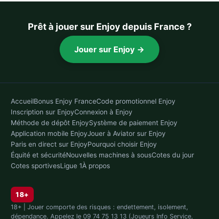
Prêt à jouer sur Enjoy depuis France ?
Jouer sur Enjoy →
Accueil
Bonus Enjoy France
Code promotionnel Enjoy
Inscription sur Enjoy
Connexion à Enjoy
Méthode de dépôt Enjoy
Système de paiement Enjoy
Application mobile Enjoy
Jouer à Aviator sur Enjoy
Paris en direct sur Enjoy
Pourquoi choisir Enjoy
Équité et sécurité
Nouvelles machines à sous
Cotes du jour
Cotes sportives
Ligue 1
À propos
18+
18+ | Jouer comporte des risques : endettement, isolement,
dépendance. Appelez le 09 74 75 13 13 (Joueurs Info Service,